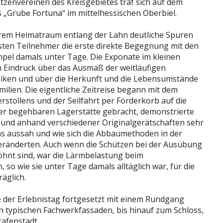
zenvereinen des Kreisgebietes traf sich auf dem
„Grube Fortuna“ im mittelhessischen Oberbiel.
serem Heimatraum entlang der Lahn deutliche Spuren
isten Teilnehmer die erste direkte Begegnung mit den
pel damals unter Tage. Die Exponate im kleinen
 Eindruck über das Ausmaß der weitläufigen
hniken und über die Herkunft und die Lebensumstände
milien. Die eigentliche Zeitreise begann mit dem
stollens und der Seilfahrt per Förderkorb auf die
er begehbaren Lagerstätte gebracht, demonstrierte
 und anhand verschiedener Originalgerätschaften sehr
ns aussah und wie sich die Abbaumethoden in der
eränderten. Auch wenn die Schützen bei der Ausübung
hnt sind, war die Lärmbelastung beim
so wie sie unter Tage damals alltäglich war, für die
äglich.
 der Erlebnistag fortgesetzt mit einem Rundgang
en typischen Fachwerkfassaden, bis hinauf zum Schloss,
afenstadt.