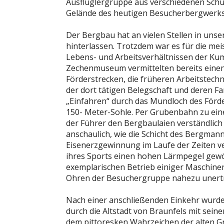
Ausflüglergruppe aus verschiedenen Schüt
Gelände des heutigen Besucherbergwerks 
Der Bergbau hat an vielen Stellen in un
hinterlassen. Trotzdem war es für die me
Lebens- und Arbeitsverhältnissen der Kum
Zechenmuseum vermittelten bereits einen
Förderstrecken, die früheren Arbeitstec
der dort tätigen Belegschaft und deren Fa
„Einfahren“ durch das Mundloch des Förder
150- Meter-Sohle. Per Grubenbahn zu ein
der Führer den Bergbaulaien verständlich
anschaulich, wie die Schicht des Bergman
Eisenerzgewinnung im Laufe der Zeiten v
ihres Sports einen hohen Lärmpegel gewö
exemplarischen Betrieb einiger Maschinen, 
Ohren der Besuchergruppe nahezu unertr
Nach einer anschließenden Einkehr wurde
durch die Altstadt von Braunfels mit sein
dem pittoresken Wahrzeichen der alten Gr