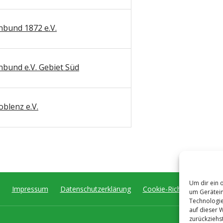
nbund 1872 e.V.
nbund e.V. Gebiet Süd
blenz e.V.
Um dir ein 
Impressum
Datenschutzerklärung
Cookie-Richtlinie (EU)
um Gerätein
Technologie
auf dieser 
zurückziehs