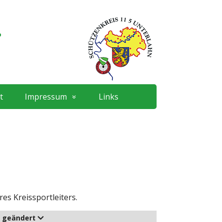
.
t
Impressum
Links
es Kreissportleiters.
t geändert