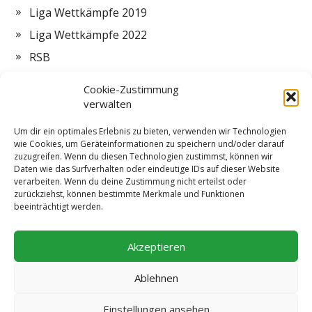
Liga Wettkämpfe 2019
Liga Wettkämpfe 2022
RSB
Termine
Cookie-Zustimmung
Vorstand
verwalten
Zeltlager
Um dir ein optimales Erlebnis zu bieten, verwenden wir Technologien
wie Cookies, um Geräteinformationen zu speichern und/oder darauf
ZMI
zuzugreifen. Wenn du diesen Technologien zustimmst, können wir
Daten wie das Surfverhalten oder eindeutige IDs auf dieser Website
verarbeiten. Wenn du deine Zustimmung nicht erteilst oder
zurückziehst, können bestimmte Merkmale und Funktionen
beeinträchtigt werden.
Impressum
Datenschutzerklärung
Cookie-Richtlinie (EU)
Akzeptieren
Ablehnen
Schützenkreis 115 Unterlahn e.V.
© 2026
Einstellungen ansehen