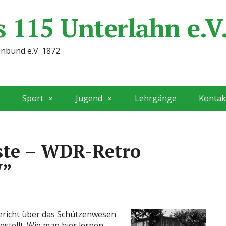
 115 Unterlahn e.V
enbund e.V. 1872
Sport
Jugend
Lehrgänge
Kontak
ste – WDR-Retro
W”
Bericht über das Schützenwesen
stellt. Wie man hier lernen